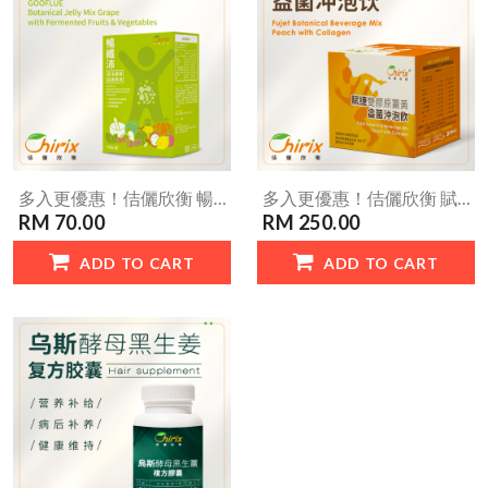
多入更優惠！佶儷欣衡 暢纖沛草本酵素益菌果凍(10包/盒) 益生菌 益生質 後生元 多益三胞胎 幫您拒絶一肚子大便 佳節聚餐團聚最佳良伴
多入更優惠！佶儷欣衡 賦捷雙膠原薑黃益菌沖泡飲(20包/盒) 保護關鍵行動力 行動不卡卡 追趕跑跳碰隨你行
RM 70.00
RM 250.00
ADD TO CART
ADD TO CART